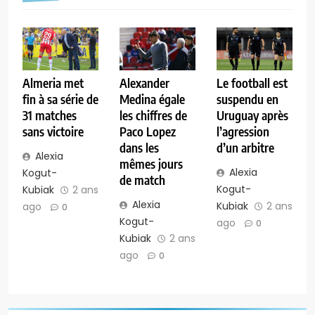
Almeria met
Alexander
Le football est
fin à sa série de
Medina égale
suspendu en
31 matches
les chiffres de
Uruguay après
sans victoire
Paco Lopez
l’agression
dans les
d’un arbitre
Alexia
mêmes jours
Alexia
Kogut-
de match
Kogut-
Kubiak
2 ans
Alexia
Kubiak
2 ans
ago
0
Kogut-
ago
0
Kubiak
2 ans
ago
0