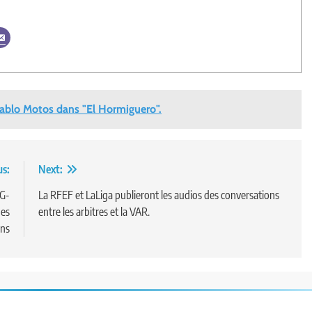
ablo Motos dans "El Hormiguero".
us:
Next:
SG-
La RFEF et LaLiga publieront les audios des conversations
des
entre les arbitres et la VAR.
ns