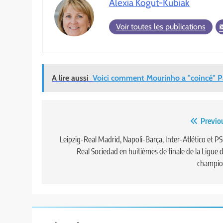
Alexia Kogut-Kubiak
Voir toutes les publications
A lire aussi
Voici comment Mourinho a "coincé" P
Navigation
Previo
de
Leipzig-Real Madrid, Napoli-Barça, Inter-Atlético et P
Real Sociedad en huitièmes de finale de la Ligue 
l’article
champio