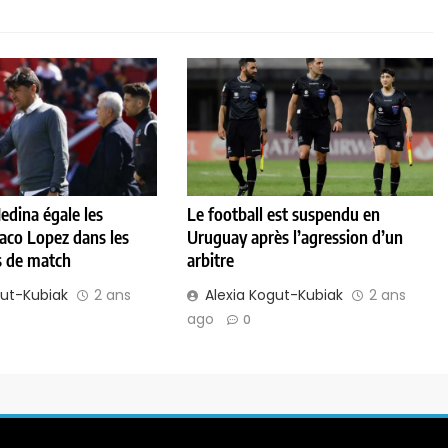
dina égale les
Le football est suspendu en
Paco Lopez dans les
Uruguay après l’agression d’un
 de match
arbitre
gut-Kubiak
2 ans
Alexia Kogut-Kubiak
2 ans
ago
0