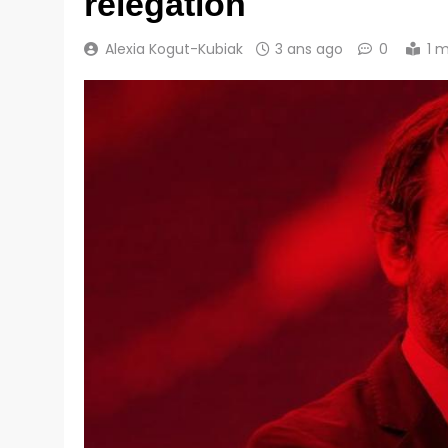
relégation
Alexia Kogut-Kubiak
3 ans ago
0
1 m