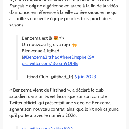
Français d’origine algérienne en arabe à la fin de la vidéo
d’annonce, en référence à la ville côtière saoudienne qui
accueille sa nouvelle équipe pour les trois prochaines
saisons.
Benzema est là
✍
Un nouveau tigre va rugir
Bienvenue à Ittihad
!
#Benzema2Ittihad
#here2inspireKSA
pic.twitter.com/I3GEm90fRB
– Ittihad Club (@ittihad_fr)
6 juin 2023
«
Benzema vient de l’Ittihad »,
a déclaré le club
saoudien dans un tweet laconique sur son compte
Twitter officiel, qui présentait une vidéo de Benzema
signant son nouveau contrat, ainsi que le kit noir et jaune
qu’il portera, avec le numéro 2026.
pic.twitter.com/zr5kucFjGG