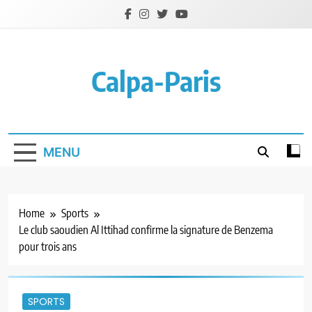
Skip
to
content
Calpa-Paris
MENU
Home
Sports
Le club saoudien Al Ittihad confirme la signature de Benzema
pour trois ans
SPORTS