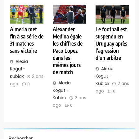
Almeria met
Alexander
Le football est
fin à sa série de
Medina égale
suspendu en
31 matches
les chiffres de
Uruguay après
sans victoire
Paco Lopez
l’agression
dans les
d’un arbitre
Alexia
mêmes jours
Alexia
Kogut-
de match
Kogut-
Kubiak
2 ans
Alexia
Kubiak
2 ans
ago
0
Kogut-
ago
0
Kubiak
2 ans
ago
0
Rechercher