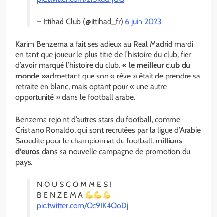
– Ittihad Club (@ittihad_fr)
6 juin 2023
Karim Benzema a fait ses adieux au Real Madrid mardi
en tant que joueur le plus titré de l’histoire du club, fier
d’avoir marqué l’histoire du club.
« le meilleur club du
monde »
admettant que son « rêve » était de prendre sa
retraite en blanc, mais optant pour « une autre
opportunité » dans le football arabe.
Benzema rejoint d’autres stars du football, comme
Cristiano Ronaldo, qui sont recrutées par la ligue d’Arabie
Saoudite pour le championnat de football.
millions
d’euros
dans sa nouvelle campagne de promotion du
pays.
N O U S C O M M E S !
B E N Z E M A
pic.twitter.com/Oc9IK4OoDj