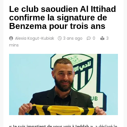
Le club saoudien Al Ittihad
confirme la signature de
Benzema pour trois ans
Alexia Kogut-Kubiak
3 ans ago
0
3
mins
« Je suis impatient de vous voir à Jeddah »,
a déclaré le