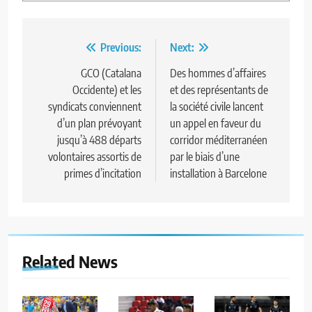
Navigation
Previous:
Next:
de
GCO (Catalana
Des hommes d’affaires
Occidente) et les
et des représentants de
l’article
syndicats conviennent
la société civile lancent
d’un plan prévoyant
un appel en faveur du
jusqu’à 488 départs
corridor méditerranéen
volontaires assortis de
par le biais d’une
primes d’incitation
installation à Barcelone
Related News