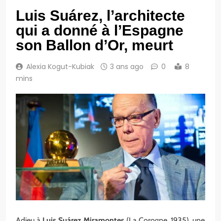
Luis Suárez, l’architecte
qui a donné à l’Espagne
son Ballon d’Or, meurt
Alexia Kogut-Kubiak
3 ans ago
0
8
mins
Adieu à
Luis Suárez Miramontes
(La Corogne, 1935), une