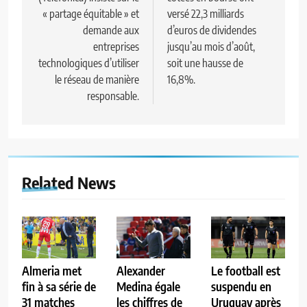
l’article
« partage équitable » et
versé 22,3 milliards
demande aux
d’euros de dividendes
entreprises
jusqu’au mois d’août,
technologiques d’utiliser
soit une hausse de
le réseau de manière
16,8%.
responsable.
Related News
Almeria met
Alexander
Le football est
fin à sa série de
Medina égale
suspendu en
31 matches
les chiffres de
Uruguay après