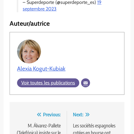
– Superdeporte (@superdeporte_es)
19
septembre 2023
Auteur/autrice
Alexia Kogut-Kubiak
Voir toutes les publications
Navigation
Previous:
Next:
de
M. Álvarez-Pallete
Les sociétés espagnoles
(Telefónica) insiste sur le
cotées en bourse ont