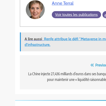
Anne Terral
Voir toutes les publications
A lire aussi
Renfe attribue le défi "Metaverse in 
d'infrastructure.
Navigation
Previo
de
La Chine injecte 27,436 milliards d’euros dans ses banq
pour maintenir une « liquidité raisonnable
l’article