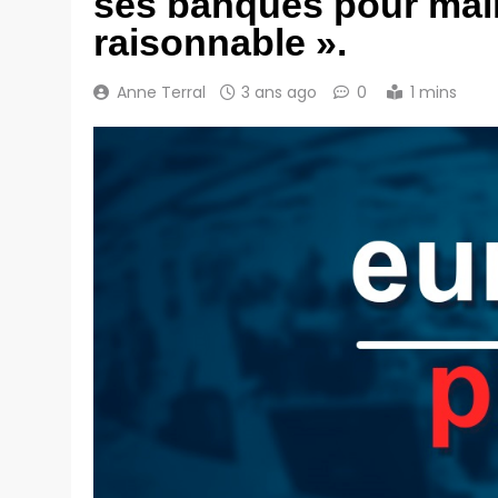
ses banques pour maint
raisonnable ».
Anne Terral
3 ans ago
0
1 mins