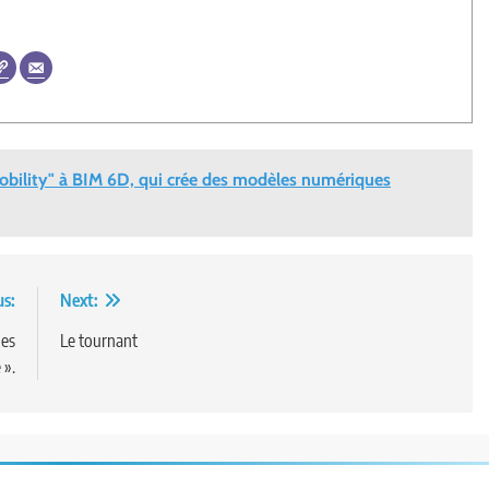
mobility" à BIM 6D, qui crée des modèles numériques
us:
Next:
ues
Le tournant
 ».