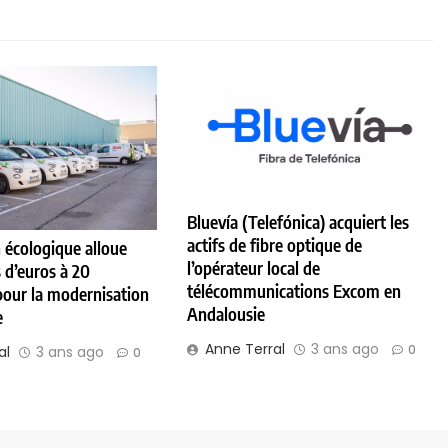
Bluevía (Telefónica) acquiert les
actifs de fibre optique de
n écologique alloue
l’opérateur local de
s d’euros à 20
télécommunications Excom en
pour la modernisation
Andalousie
e
Anne Terral
3 ans ago
0
al
3 ans ago
0