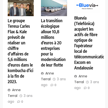
Bluevía
Le groupe
La transition
(Telefónica)
Teresa Carles
écologique
acquiert les
Flax & Kale
alloue 10,8
actifs de fibre
prévoit de
millions
optique de
réaliser un
d’euros à 20
l’opérateur
chiffre
entreprises
local de
d’affaires de
pour la
télécommunication
5,6 millions
modernisation
Excom en
d’euros dans le
de leur flotte
Andalousie
kombucha d’ici
Anne
à la fin de
Anne
Terral
3 ans
2023.
Terral
3 ans
ago
0
ago
0
Anne
Terral
3 ans
ago
0