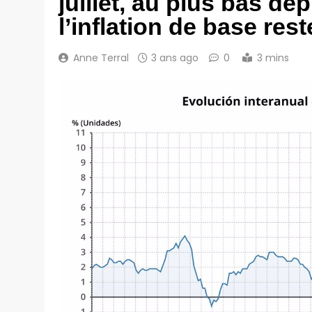
juillet, au plus bas de
l’inflation de base res
Anne Terral
3 ans ago
0
3 mins